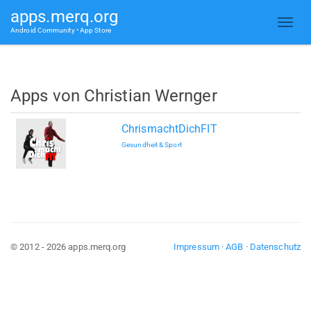
apps.merq.org
Android Community • App Store
Apps von Christian Wernger
ChrismachtDichFIT
Gesundheit & Sport
© 2012 - 2026 apps.merq.org
Impressum
·
AGB
·
Datenschutz