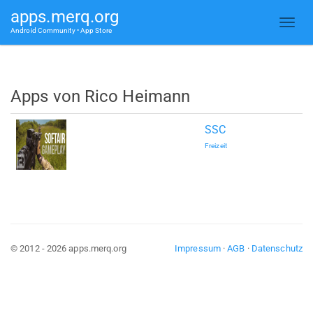
apps.merq.org
Android Community • App Store
Apps von Rico Heimann
SSC
Freizeit
© 2012 - 2026 apps.merq.org
Impressum
·
AGB
·
Datenschutz