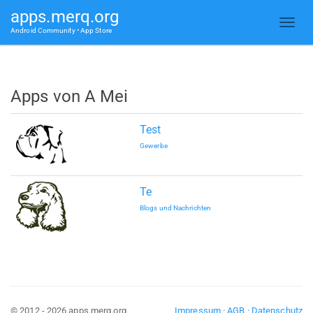
apps.merq.org
Android Community • App Store
Apps von A Mei
Test
Gewerbe
Te
Blogs und Nachrichten
© 2012 - 2026 apps.merq.org
Impressum
·
AGB
·
Datenschutz