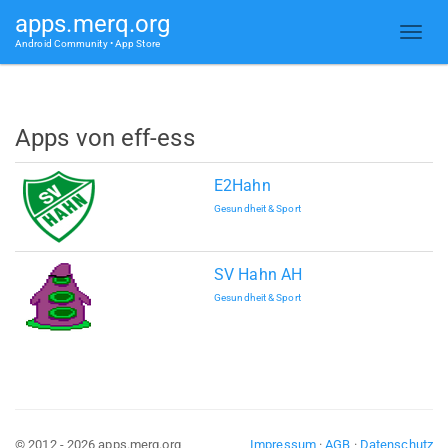
apps.merq.org
Android Community • App Store
Apps von eff-ess
E2Hahn
Gesundheit & Sport
SV Hahn AH
Gesundheit & Sport
© 2012 - 2026 apps.merq.org
Impressum
·
AGB
·
Datenschutz