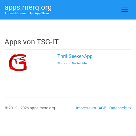
apps.merq.org
Android Community • App Store
Apps von TSG-IT
ThrillSeeker-App
Blogs und Nachrichten
© 2012 - 2026 apps.merq.org
Impressum
·
AGB
·
Datenschutz