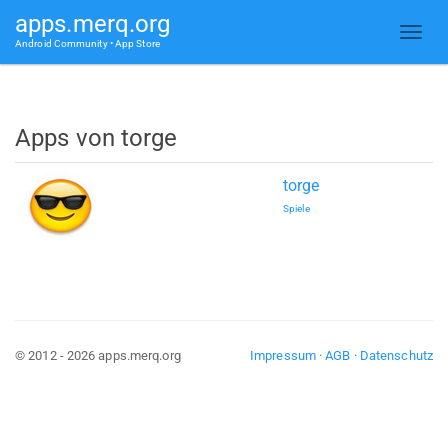
apps.merq.org
Android Community • App Store
Apps von torge
torge
Spiele
© 2012 - 2026 apps.merq.org
Impressum
·
AGB
·
Datenschutz