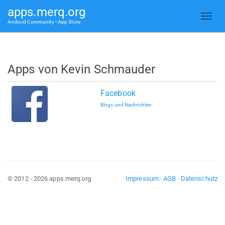
apps.merq.org
Android Community • App Store
Apps von Kevin Schmauder
Facebook
Blogs und Nachrichten
© 2012 - 2026 apps.merq.org
Impressum
·
AGB
·
Datenschutz