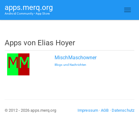
apps.merq.org
Android Community • App Store
Apps von Elias Hoyer
MischMaschowner
Blogs und Nachrichten
© 2012 - 2026 apps.merq.org
Impressum
·
AGB
·
Datenschutz