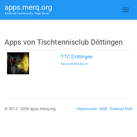
apps.merq.org
Android Community • App Store
Apps von Tischtennisclub Döttingen
TTC Döttingen
Gesundheit & Sport
© 2012 - 2026 apps.merq.org
Impressum
·
AGB
·
Datenschutz