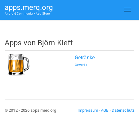
apps.merq.org
Android Community • App Store
Apps von Björn Kleff
Getränke
Gewerbe
© 2012 - 2026 apps.merq.org
Impressum
·
AGB
·
Datenschutz