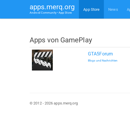
apps.merq.org
App Store
News
A
Android Community • App Store
Apps von GamePlay
GTA5Forum
Blogs und Nachrichten
© 2012 - 2026 apps.merq.org