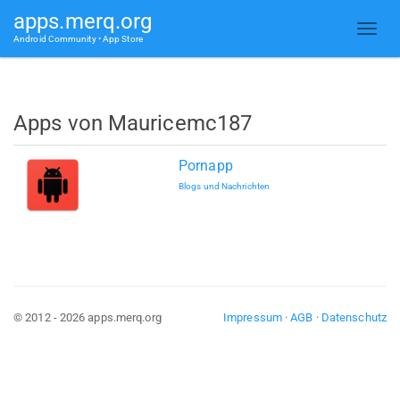
apps.merq.org
Android Community • App Store
Apps von Mauricemc187
Pornapp
Blogs und Nachrichten
© 2012 - 2026 apps.merq.org
Impressum
·
AGB
·
Datenschutz