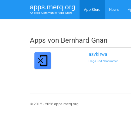
apps.merq.org
App Store
News
A
Android Community • App Store
Apps von Bernhard Gnan
asvkirwa
Blogs und Nachrichten
© 2012 - 2026 apps.merq.org