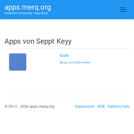
apps.merq.org
Android Community • App Store
Apps von Seppt Keyy
Icon
Blogs und Nachrichten
© 2012 - 2026 apps.merq.org
Impressum
·
AGB
·
Datenschutz