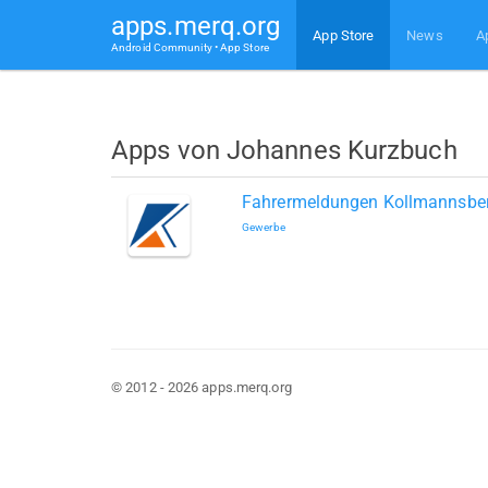
apps.merq.org
App Store
News
A
Android Community • App Store
Apps von Johannes Kurzbuch
Fahrermeldungen Kollmannsbe
Gewerbe
© 2012 - 2026 apps.merq.org