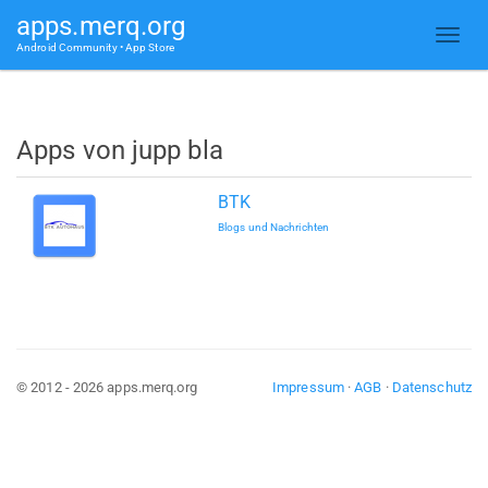
apps.merq.org
Android Community • App Store
Apps von jupp bla
BTK
Blogs und Nachrichten
© 2012 - 2026 apps.merq.org
Impressum
·
AGB
·
Datenschutz