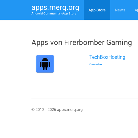
apps.merq.org
App Store
News
A
Android Community • App Store
Apps von Firerbomber Gaming
TechBoxHosting
Gewerbe
© 2012 - 2026 apps.merq.org