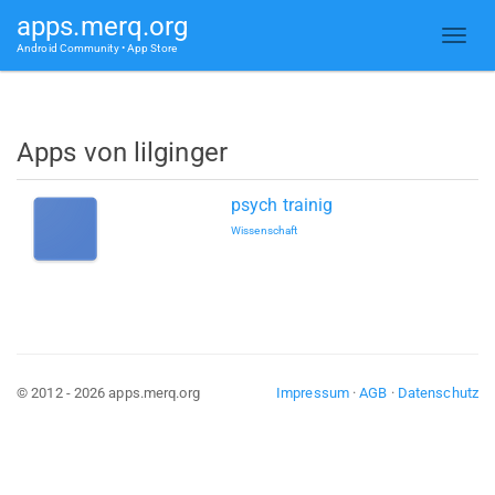
apps.merq.org
Android Community • App Store
Apps von lilginger
psych trainig
Wissenschaft
© 2012 - 2026 apps.merq.org
Impressum
·
AGB
·
Datenschutz