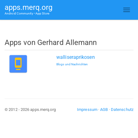
apps.merq.org
Android Community • App Store
Apps von Gerhard Allemann
walliseraprikosen
Blogs und Nachrichten
© 2012 - 2026 apps.merq.org
Impressum
·
AGB
·
Datenschutz