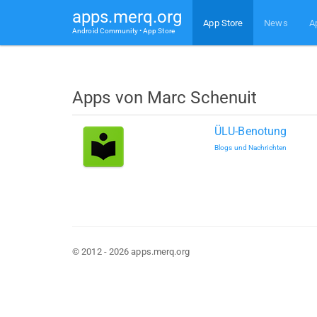
apps.merq.org
App Store
News
A
Android Community • App Store
Apps von Marc Schenuit
ÜLU-Benotung
Blogs und Nachrichten
© 2012 - 2026 apps.merq.org