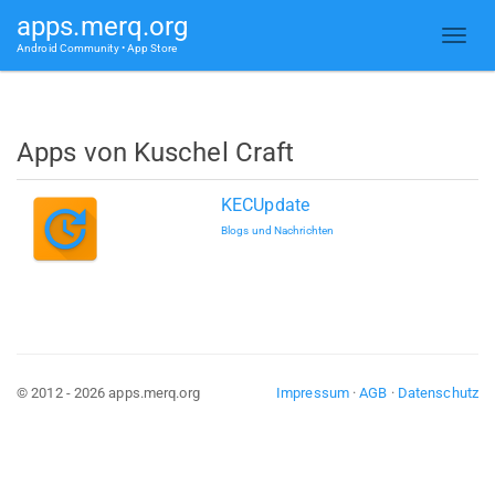
apps.merq.org
Android Community • App Store
Apps von Kuschel Craft
KECUpdate
Blogs und Nachrichten
© 2012 - 2026 apps.merq.org
Impressum
·
AGB
·
Datenschutz