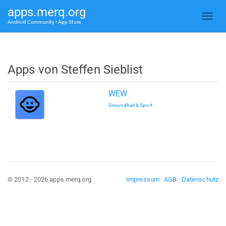
apps.merq.org
Android Community • App Store
Apps von Steffen Sieblist
WEW
Gesundheit & Sport
© 2012 - 2026 apps.merq.org
Impressum
·
AGB
·
Datenschutz