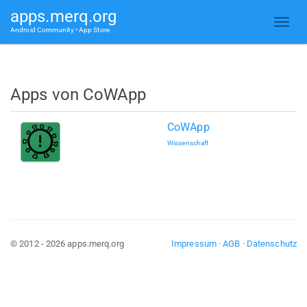
apps.merq.org
Android Community • App Store
Apps von CoWApp
CoWApp
Wissenschaft
© 2012 - 2026 apps.merq.org
Impressum
·
AGB
·
Datenschutz