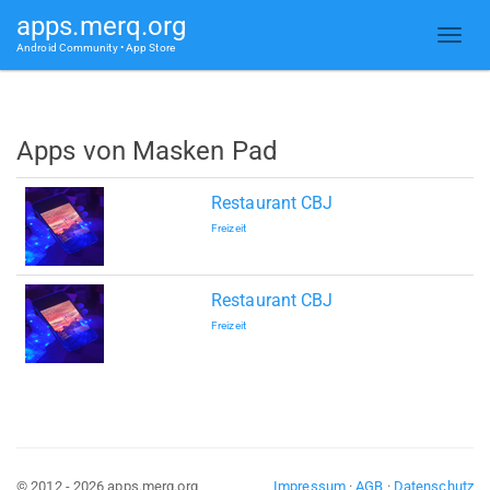
apps.merq.org
Android Community • App Store
Apps von Masken Pad
Restaurant CBJ
Freizeit
Restaurant CBJ
Freizeit
© 2012 - 2026 apps.merq.org
Impressum
·
AGB
·
Datenschutz