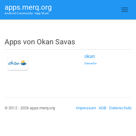
apps.merq.org
Android Community • App Store
Apps von Okan Savas
okan
Gewerbe
© 2012 - 2026 apps.merq.org
Impressum
·
AGB
·
Datenschutz