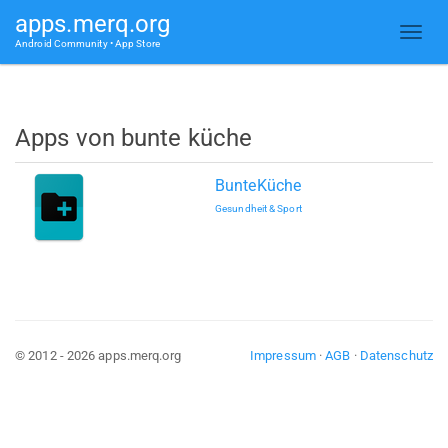
apps.merq.org
Android Community • App Store
Apps von bunte küche
BunteKüche
Gesundheit & Sport
© 2012 - 2026 apps.merq.org
Impressum
·
AGB
·
Datenschutz