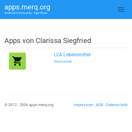
apps.merq.org
Android Community • App Store
Apps von Clarissa Siegfried
LCA Lebensmittel
Wissenschaft
© 2012 - 2026 apps.merq.org
Impressum
·
AGB
·
Datenschutz