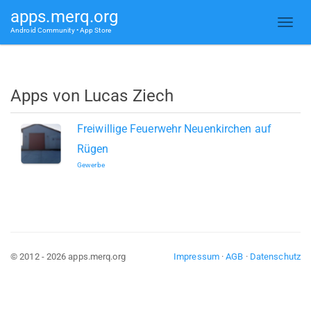
apps.merq.org
Android Community • App Store
Apps von Lucas Ziech
Freiwillige Feuerwehr Neuenkirchen auf
Rügen
Gewerbe
© 2012 - 2026 apps.merq.org
Impressum
·
AGB
·
Datenschutz