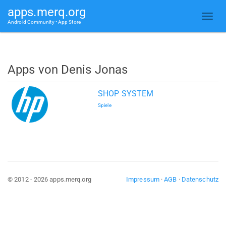
apps.merq.org
Android Community • App Store
Apps von Denis Jonas
SHOP SYSTEM
Spiele
© 2012 - 2026 apps.merq.org
Impressum
·
AGB
·
Datenschutz