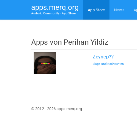
apps.merq.org
App Store
News
A
Android Community • App Store
Apps von Perihan Yildiz
Zeynep??
Blogs und Nachrichten
© 2012 - 2026 apps.merq.org