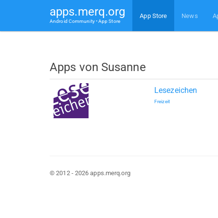
apps.merq.org
App Store
News
A
Android Community • App Store
Apps von Susanne
Lesezeichen
Freizeit
© 2012 - 2026 apps.merq.org