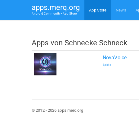
apps.merq.org
App Store
News
A
Android Community • App Store
Apps von Schnecke Schneck
NovaVoice
Spiele
© 2012 - 2026 apps.merq.org