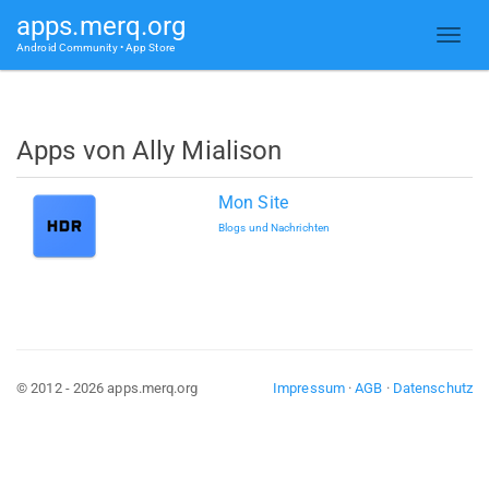
apps.merq.org
Android Community • App Store
Apps von Ally Mialison
Mon Site
Blogs und Nachrichten
© 2012 - 2026 apps.merq.org
Impressum
·
AGB
·
Datenschutz