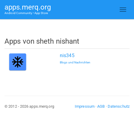
apps.merq.org
Android Community • App Store
Apps von sheth nishant
nis345
Blogs und Nachrichten
© 2012 - 2026 apps.merq.org
Impressum
·
AGB
·
Datenschutz