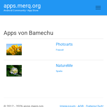
apps.merq.org
Android Community • App Store
Apps von Bamechu
Photoarts
Freizeit
NatureMe
Spiele
© 2012 - 2026 apps.merq.org
Impressum
·
AGB
·
Datenschutz