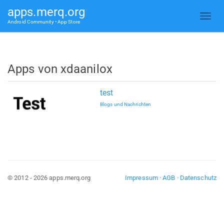
apps.merq.org
Android Community • App Store
Apps von xdaanilox
test
Blogs und Nachrichten
© 2012 - 2026 apps.merq.org
Impressum
·
AGB
·
Datenschutz