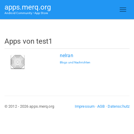
apps.merq.org
Android Community • App Store
Apps von test1
nelran
Blogs und Nachrichten
© 2012 - 2026 apps.merq.org
Impressum
·
AGB
·
Datenschutz