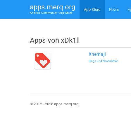
apps.merq.org
App Store
News
A
Android Community • App Store
Apps von xDk1ll
Xhemajl
Blogs und Nachrichten
© 2012 - 2026 apps.merq.org