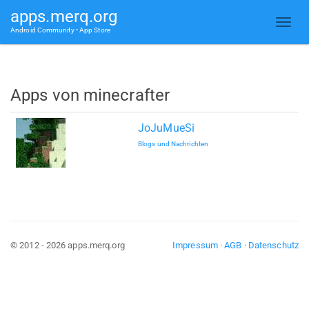
apps.merq.org
Android Community • App Store
Apps von minecrafter
JoJuMueSi
Blogs und Nachrichten
© 2012 - 2026 apps.merq.org
Impressum
·
AGB
·
Datenschutz