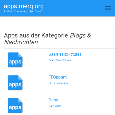
apps.merq.org
Android Community • App Store
Apps aus der Kategorie
Blogs &
Nachrichten
SaarPfalzPictures
Saar - Pfalz Pictures
FFOppum
Ulrich Schemann
Dany
Dany Black