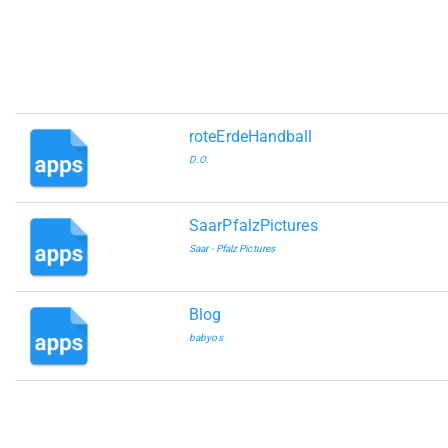
roteErdeHandball
D.O.
SaarPfalzPictures
Saar - Pfalz Pictures
Blog
babyos