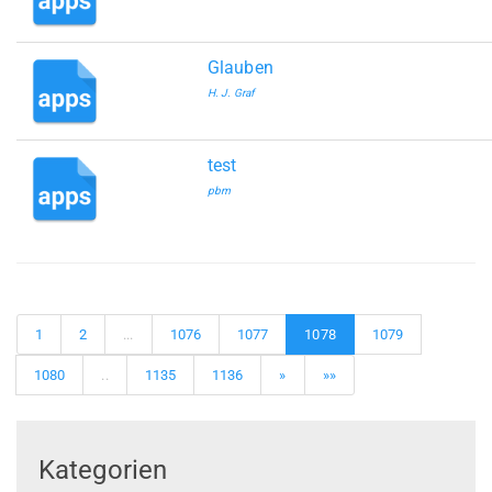
Glauben
H. J. Graf
test
pbm
1
2
...
1076
1077
1078
1079
1080
..
1135
1136
»
»»
Kategorien