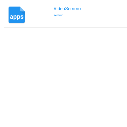
VideoSemmo
semmo