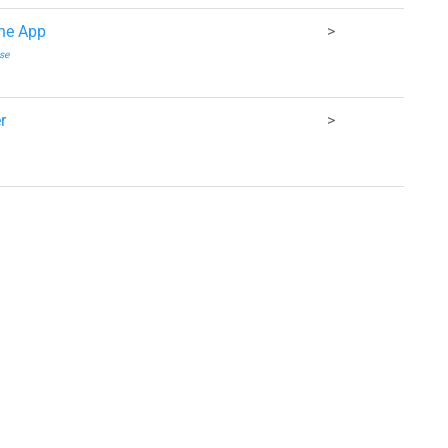
the App
>
se
r
>