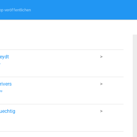
pp veröffentlichen
eydt
>
u
rivers
>
rs
uechtig
>