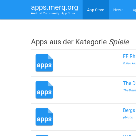
apps.merq.org
App Store
News
A
Android Community • App Store
Apps aus der Kategorie
Spiele
FF Rh
D.Kauka
The D
The Drive
Bergs
pbruck