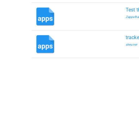
Test 
Zappelha
tracke
streuner