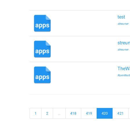
test
streuner
streu
streuner
TheWa
RomWei
1
2
...
418
419
420
421