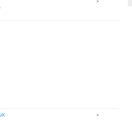
>
8
IK
>