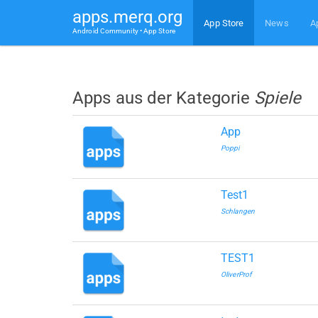
apps.merq.org
App Store
News
A
Android Community • App Store
Apps aus der Kategorie
Spiele
App
Poppi
Test1
Schlangen
TEST1
OliverProf