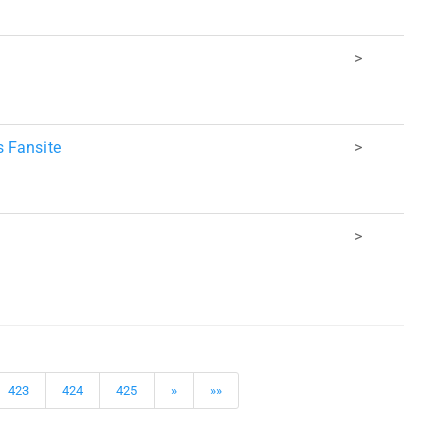
>
s Fansite
>
>
423
424
425
»
»»