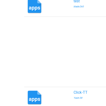
test
blade260
Click-TT
Yasin38