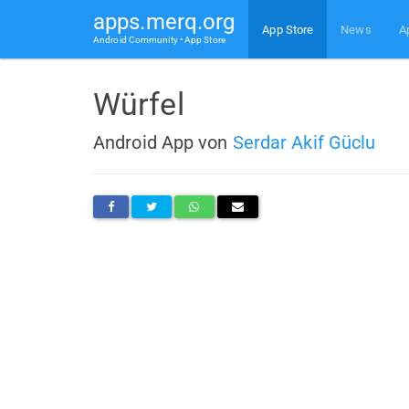
apps.merq.org
App Store
News
A
Android Community • App Store
Würfel
Android App von
Serdar Akif Güclu