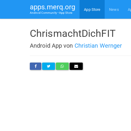
apps.merq.org
App Store
News
A
Android Community • App Store
ChrismachtDichFIT
Android App von
Christian Wernger